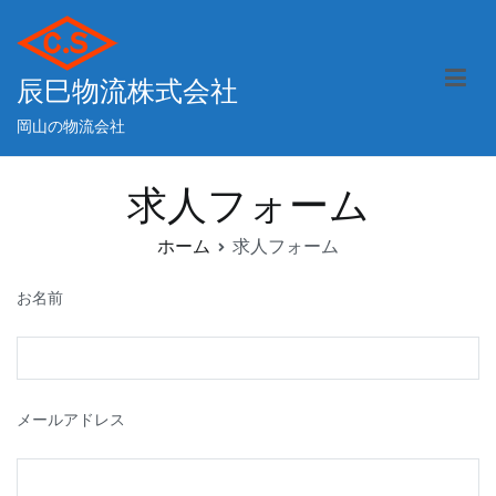
内
容
を
辰巳物流株式会社
ス
キ
岡山の物流会社
ッ
プ
求人フォーム
ホーム
求人フォーム
お名前
メールアドレス